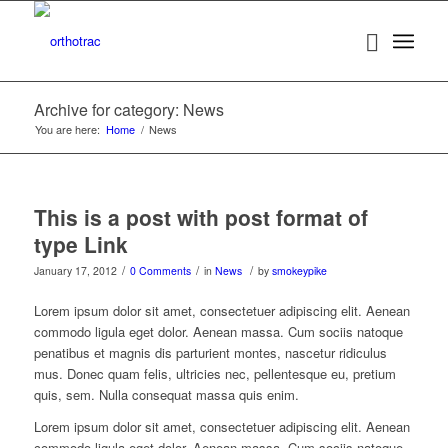
Archive for category: News
You are here:
Home
/
News
This is a post with post format of
type Link
/
/
/
January 17, 2012
0 Comments
in
News
by
smokeypike
Lorem ipsum dolor sit amet, consectetuer adipiscing elit. Aenean
commodo ligula eget dolor. Aenean massa. Cum sociis natoque
penatibus et magnis dis parturient montes, nascetur ridiculus
mus. Donec quam felis, ultricies nec, pellentesque eu, pretium
quis, sem. Nulla consequat massa quis enim.
Lorem ipsum dolor sit amet, consectetuer adipiscing elit. Aenean
commodo ligula eget dolor. Aenean massa. Cum sociis natoque