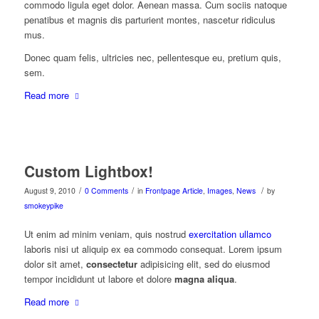
commodo ligula eget dolor. Aenean massa. Cum sociis natoque
penatibus et magnis dis parturient montes, nascetur ridiculus
mus.
Donec quam felis, ultricies nec, pellentesque eu, pretium quis,
sem.
Read more
Custom Lightbox!
/
/
/
August 9, 2010
0 Comments
in
Frontpage Article
,
Images
,
News
by
smokeypike
Ut enim ad minim veniam, quis nostrud
exercitation ullamco
laboris nisi ut aliquip ex ea commodo consequat. Lorem ipsum
dolor sit amet,
consectetur
adipisicing elit, sed do eiusmod
tempor incididunt ut labore et dolore
magna aliqua
.
Read more